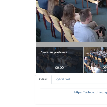
V
i
d
e
o
Právě se přehrává
09:00
09
Odkaz
Vybrat část
https://videoarchiv.p